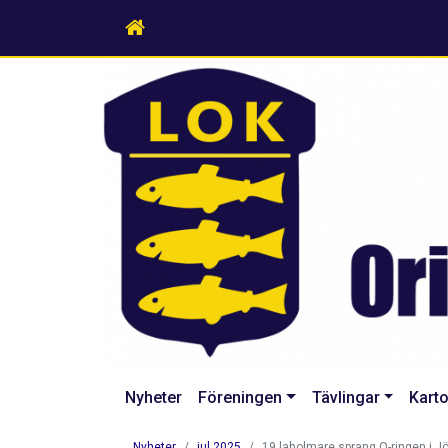
Nyheter
Föreningen
Tävlingar
Karto
Nyheter
jul 2025
19 laholmare sprang O-ringen i J