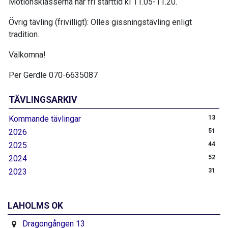
Motionsklasserna har fri starttid kl 11.05-11.20.
Övrig tävling (frivilligt): Olles gissningstävling enligt
tradition.
Välkomna!
Per Gerdle 070-6635087
TÄVLINGSARKIV
Kommande tävlingar
13
2026
51
2025
44
2024
52
2023
31
LAHOLMS OK
Dragongången 13