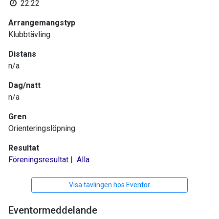
22:22
Arrangemangstyp
Klubbtävling
Distans
n/a
Dag/natt
n/a
Gren
Orienteringslöpning
Resultat
Föreningsresultat
|
Alla
Visa tävlingen hos Eventor
Eventormeddelande