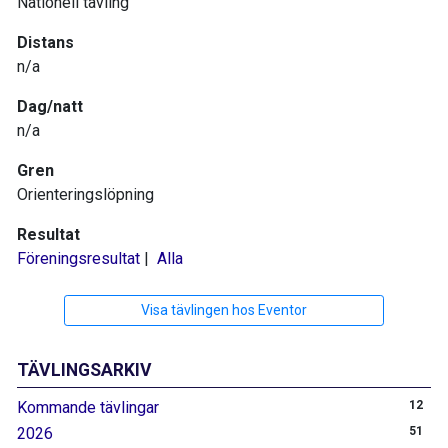
Nationell tävling
Distans
n/a
Dag/natt
n/a
Gren
Orienteringslöpning
Resultat
Föreningsresultat
|
Alla
Visa tävlingen hos Eventor
TÄVLINGSARKIV
Kommande tävlingar
12
2026
51