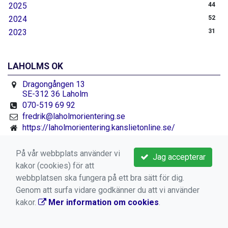
2025
44
2024
52
2023
31
LAHOLMS OK
Dragongången 13
SE-312 36 Laholm
070-519 69 92
fredrik@laholmorientering.se
https://laholmorientering.kanslietonline.se/
Facebook.se/laholmorientering
På vår webbplats använder vi
Jag accepterar
kakor (cookies) för att
webbplatsen ska fungera på ett bra sätt för dig.
Genom att surfa vidare godkänner du att vi använder
kakor.
Mer information om cookies
.