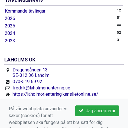
TÄVLINGSARKIV
Kommande tävlingar
12
2026
51
2025
44
2024
52
2023
31
LAHOLMS OK
Dragongången 13
SE-312 36 Laholm
070-519 69 92
fredrik@laholmorientering.se
https://laholmorientering.kanslietonline.se/
Facebook.se/laholmorientering
På vår webbplats använder vi
Jag accepterar
kakor (cookies) för att
webbplatsen ska fungera på ett bra sätt för dig.