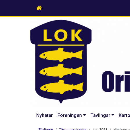
Nyheter
Föreningen
Tävlingar
Karto
Tävlingar
Tävlingskalender
sep 2023
Höstcup e