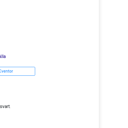
Alla
 Eventor
svart.