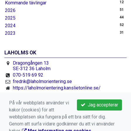
Kommande tävlingar
12
2026
51
2025
44
2024
52
2023
31
LAHOLMS OK
Dragongången 13
SE-312 36 Laholm
070-519 69 92
fredrik@laholmorientering.se
https://laholmorientering.kanslietonline.se/
Facebook.se/laholmorientering
På vår webbplats använder vi
Jag accepterar
kakor (cookies) för att
webbplatsen ska fungera på ett bra sätt för dig.
Genom att surfa vidare godkänner du att vi använder
kakor.
Mer information om cookies
.