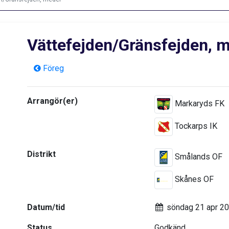
Vättefejden/Gränsfejden, 
Föreg
Arrangör(er)
Markaryds FK
Tockarps IK
Distrikt
Smålands OF
Skånes OF
Datum/tid
söndag 21 apr 2
Status
Godkänd