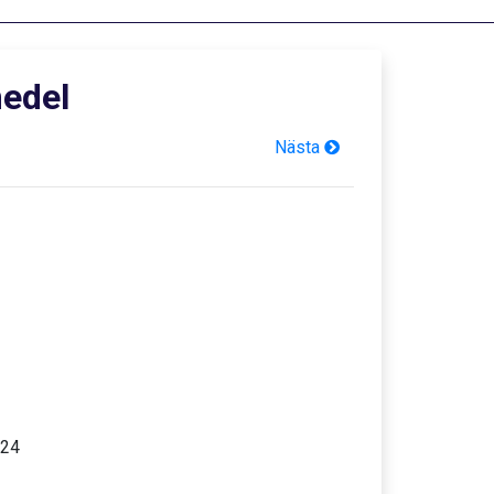
medel
Nästa
024