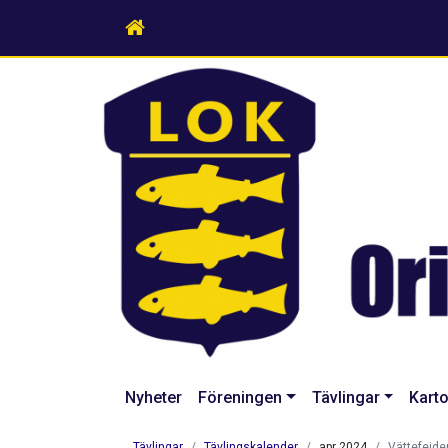
Nyheter
Föreningen
Tävlingar
Karto
Tävlingar
Tävlingskalender
apr 2024
Vättefejde