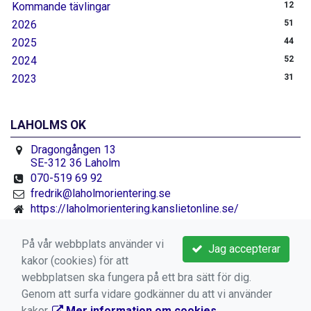
Kommande tävlingar
12
2026
51
2025
44
2024
52
2023
31
LAHOLMS OK
Dragongången 13
SE-312 36 Laholm
070-519 69 92
fredrik@laholmorientering.se
https://laholmorientering.kanslietonline.se/
Facebook.se/laholmorientering
På vår webbplats använder vi
Jag accepterar
kakor (cookies) för att
webbplatsen ska fungera på ett bra sätt för dig.
Genom att surfa vidare godkänner du att vi använder
kakor.
Mer information om cookies
.