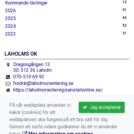
Kommande tävlingar
12
2026
51
2025
44
2024
52
2023
31
LAHOLMS OK
Dragongången 13
SE-312 36 Laholm
070-519 69 92
fredrik@laholmorientering.se
https://laholmorientering.kanslietonline.se/
Facebook.se/laholmorientering
På vår webbplats använder vi
Jag accepterar
kakor (cookies) för att
webbplatsen ska fungera på ett bra sätt för dig.
Genom att surfa vidare godkänner du att vi använder
kakor.
Mer information om cookies
.