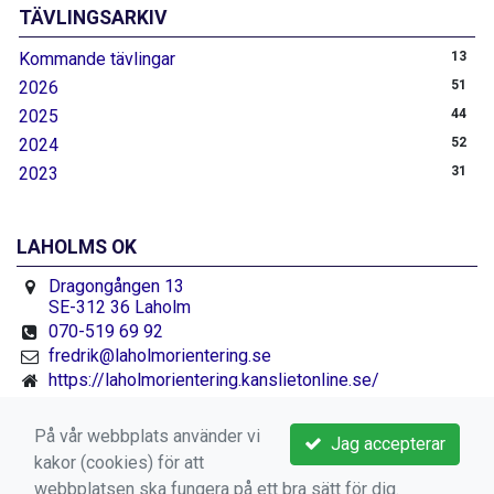
TÄVLINGSARKIV
Kommande tävlingar
13
2026
51
2025
44
2024
52
2023
31
LAHOLMS OK
Dragongången 13
SE-312 36 Laholm
070-519 69 92
fredrik@laholmorientering.se
https://laholmorientering.kanslietonline.se/
Facebook.se/laholmorientering
På vår webbplats använder vi
Jag accepterar
kakor (cookies) för att
webbplatsen ska fungera på ett bra sätt för dig.