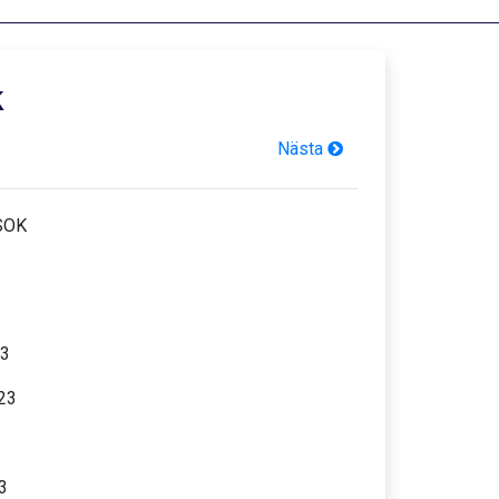
k
Nästa
SOK
23
23
3