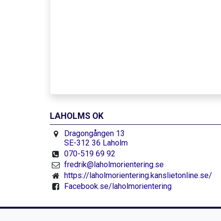
LAHOLMS OK
Dragongången 13
SE-312 36 Laholm
070-519 69 92
fredrik@laholmorientering.se
https://laholmorientering.kanslietonline.se/
Facebook.se/laholmorientering