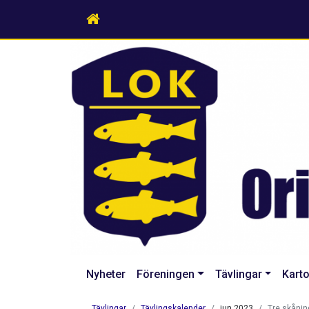
Nyheter
Föreningen
Tävlingar
Karto
Tävlingar
Tävlingskalender
jun 2023
Tre skånin